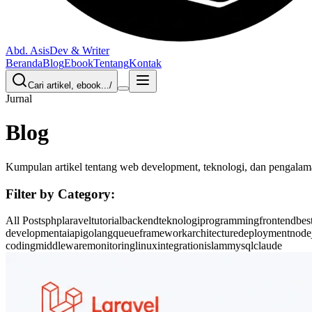
Abd. Asis
Dev & Writer
Beranda
Blog
Ebook
Tentang
Kontak
Cari artikel, ebook...
/
Jurnal
Blog
Kumpulan artikel tentang web development, teknologi, dan pengalama
Filter by Category:
All Posts
php
laravel
tutorial
backend
teknologi
programming
frontend
bes
development
ai
api
golang
queue
framework
architecture
deployment
node
coding
middleware
monitoring
linux
integration
islam
mysql
claude