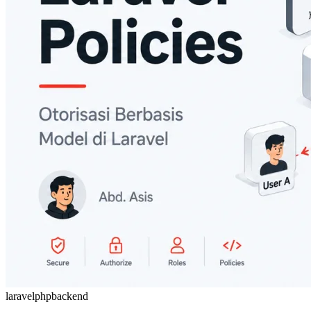
laravel
php
backend