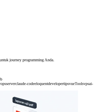
a untuk journey programming Anda.
b
vops
server
claude-code
eloquent
developer
tips
vue
Tools
vps
ai-