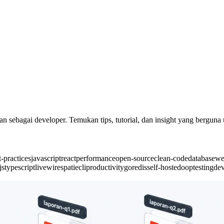
n sebagai developer. Temukan tips, tutorial, dan insight yang bergun
t-practices
javascript
react
performance
open-source
clean-code
database
we
js
typescript
livewire
spatie
cli
productivity
go
redis
self-hosted
oop
testing
de