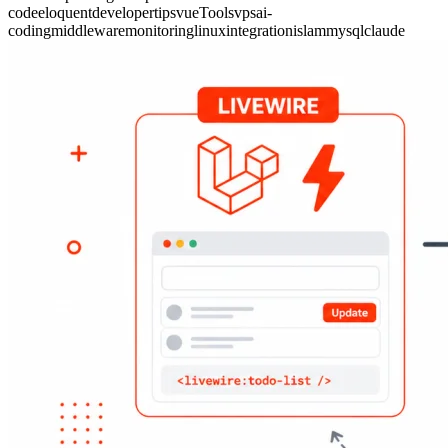
code
eloquent
developer
tips
vue
Tools
vps
ai-
coding
middleware
monitoring
linux
integration
islam
mysql
claude