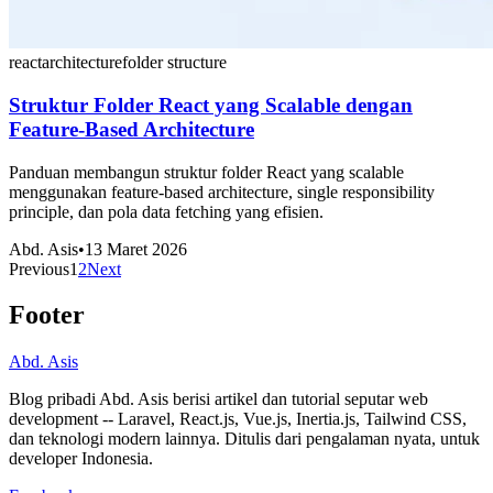
react
architecture
folder structure
Struktur Folder React yang Scalable dengan
Feature-Based Architecture
Panduan membangun struktur folder React yang scalable
menggunakan feature-based architecture, single responsibility
principle, dan pola data fetching yang efisien.
Abd. Asis
•
13 Maret 2026
Previous
1
2
Next
Footer
Abd. Asis
Blog pribadi Abd. Asis berisi artikel dan tutorial seputar web
development -- Laravel, React.js, Vue.js, Inertia.js, Tailwind CSS,
dan teknologi modern lainnya. Ditulis dari pengalaman nyata, untuk
developer Indonesia.