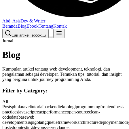
Abd. Asis
Dev & Writer
Beranda
Blog
Ebook
Tentang
Kontak
Cari artikel, ebook...
/
Jurnal
Blog
Kumpulan artikel tentang web development, teknologi, dan
pengalaman sebagai developer. Temukan tips, tutorial, dan insight
yang berguna untuk journey programming Anda.
Filter by Category:
All
Posts
php
laravel
tutorial
backend
teknologi
programming
frontend
best-
practices
javascript
react
performance
open-source
clean-
code
database
web
development
ai
api
golang
queue
framework
architecture
deployment
node
hosted
oop
testing
devops
server
claude-